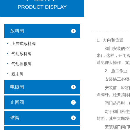
PRODUCT DISPLAY
放料阀
1、方向和位置
上展式放料阀
阀门安装的位置，
气动放料阀
米)，这样，开闭
避免仰天操作，尤
气动插板阀
2、施工作业
粉末阀
安装施工必须小
电磁阀
安装前，应将阀门
歪阀杆。还要清除
止回阀
阀门起吊时，绳
对于阀门所连接
球阀
封面，其中大颗粒
安装螺口阀门时，