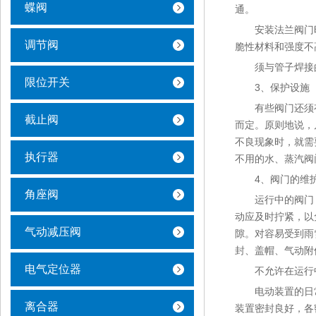
蝶阀
通。
安装法兰阀门时
调节阀
脆性材料和强度不
须与管子焊接的
限位开关
3、保护设施
有些阀门还须有
截止阀
而定。原则地说，
不良现象时，就需
执行器
不用的水、蒸汽阀
4、阀门的维
角座阀
运行中的阀门，各
动应及时拧紧，以
气动减压阀
隙。对容易受到雨
封、盖帽、气动附
电气定位器
不允许在运行中
电动装置的日常
离合器
装置密封良好，各