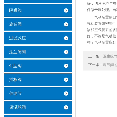
好，切忌潮湿与灰
件做干燥处理。自
隔膜阀
气动装置的日常
气动装置饿密封性
旋转阀
缸和空气管系的各
好，不论是气动信
过滤减压
整个气动装置应处
法兰闸阀
上一条：
卫生级
下一条：
调节阀
针型阀
插板阀
伸缩节
保温球阀