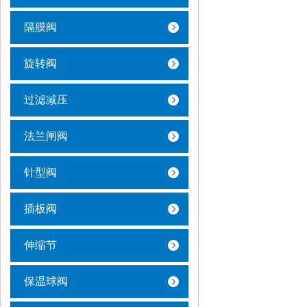
隔膜阀
旋转阀
过滤减压
法兰闸阀
针型阀
插板阀
伸缩节
保温球阀